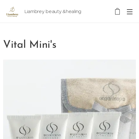
Liambrey beauty &healing
Vital Mini's