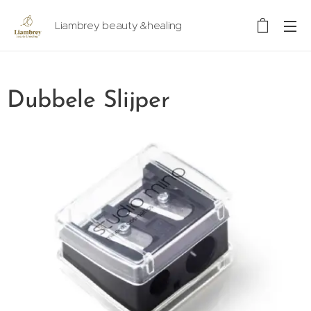
Liambrey beauty &healing
Dubbele Slijper