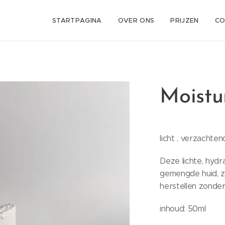
STARTPAGINA
OVER ONS
PRIJZEN
CO
Moistu
licht , verzachten
Deze lichte, hydr
gemengde huid, za
herstellen zonde
inhoud: 50ml