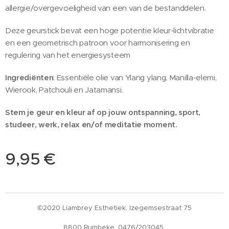
allergie/overgevoeligheid van een van de bestanddelen.
Deze geurstick bevat een hoge potentie kleur-lichtvibratie
en een geometrisch patroon voor harmonisering en
regulering van het energiesysteem
Ingrediënten
: Essentiële olie van Ylang ylang, Manilla-elemi,
Wierook, Patchouli en Jatamansi.
Stem je geur en kleur af op jouw ontspanning, sport,
studeer, werk, relax en/of meditatie moment.
9,95
€
©2020 Liambrey Esthetiek, Izegemsestraat 75
8800 Rumbeke. 0476/203045