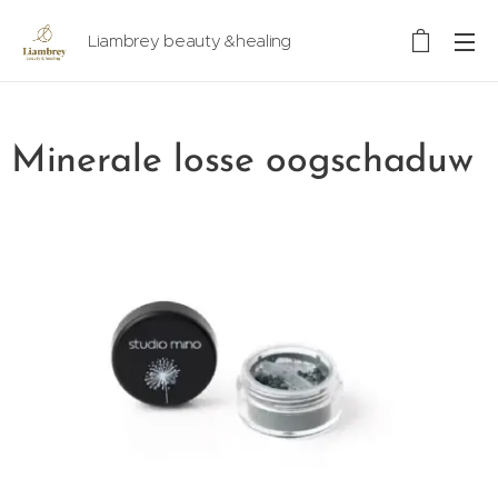
Liambrey beauty &healing
Minerale losse oogschaduw