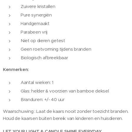
Zuivere kristallen
Pure synergiën
Handgemaakt
Parabeen vrij
Niet op dieren getest
Geen roetvorming tijdens branden
Biologisch afbreekbaar
Kenmerken:
Aantal wieken: 1
Glas: helder & voorzien van bamboe deksel
Branduren: +/- 40 uur
Waarschuwing : Laat de kaars nooit zonder toezicht branden.
Houd de kaarsen buiten bereik van kinderen en huisdieren.
LET YOUR LIGHT & CANDLE SHINE EVERYDAY