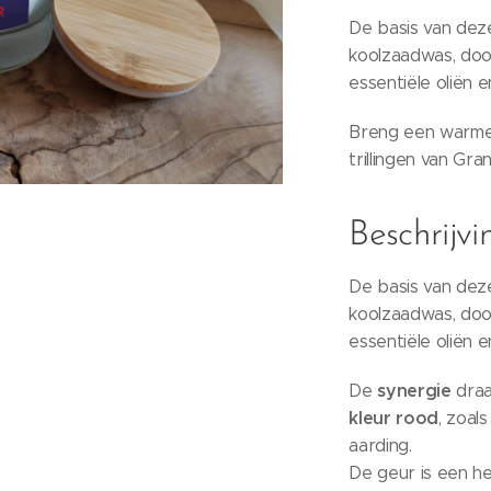
De basis van dez
koolzaadwas, doo
essentiële oliën 
Breng een warme 
trillingen van Gra
Beschrijvi
De basis van dez
koolzaadwas, doo
essentiële oliën e
synergie
De
draa
kleur rood
, zoals
aarding.
De geur is een he