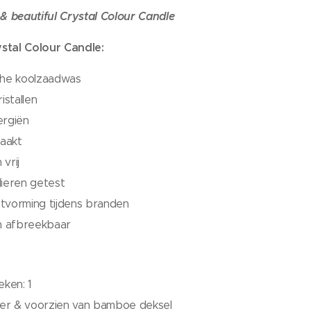
 & beautiful Crystal Colour Candle
stal Colour Candle:
che koolzaadwas
istallen
ergiën
aakt
vrij
dieren getest
tvorming tijdens branden
ch afbreekbaar
eken: 1
der & voorzien van bamboe deksel