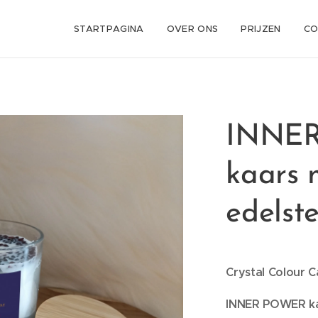
STARTPAGINA
OVER ONS
PRIJZEN
CO
INNE
kaars 
edelste
Crystal Colour C
INNER POWER kaa