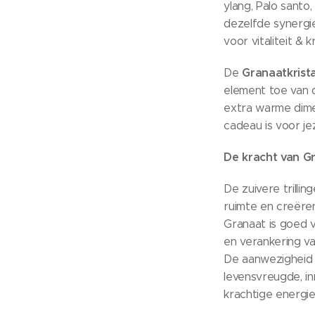
ylang, Palo santo, 
dezelfde synergie
voor vitaliteit & k
Granaatkrista
De
element toe van 
extra warme dim
cadeau is voor je
De kracht van G
De zuivere trilli
ruimte en creëren
Granaat is goed v
en verankering va
De aanwezigheid 
levensvreugde, i
krachtige energie