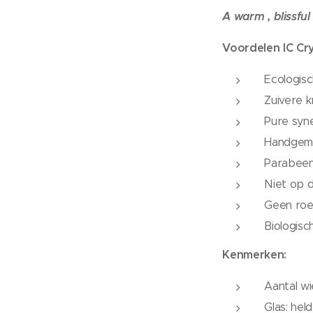
A warm , blissful
Voordelen IC Cry
Ecologis
Zuivere kr
Pure syn
Handgem
Parabeen 
Niet op 
Geen roe
Biologis
Kenmerken:
Aantal wi
Glas: hel