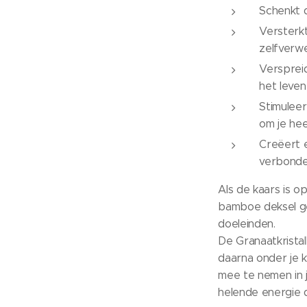
Schenkt d
Versterk
zelfverwe
Verspreid
het leven
Stimuleer
om je he
Creëert e
verbonde
Als de kaars is 
bamboe deksel ge
doeleinden.
De Granaatkrista
daarna onder je k
mee te nemen in 
helende energie d