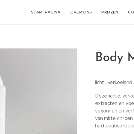
STARTPAGINA
OVER ONS
PRIJZEN
CO
Body M
licht , verkoelend
Deze lichte, verko
extracten en voe
verjongen en verf
van mirte citroen
huid geabsorbeer