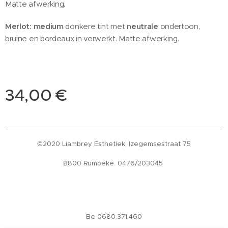
Matte afwerking.
Merlot: medium
donkere tint met
neutrale
ondertoon,
bruine en bordeaux in verwerkt. Matte afwerking.
34,00
€
©2020 Liambrey Esthetiek, Izegemsestraat 75
8800 Rumbeke. 0476/203045
Be 0680.371.460