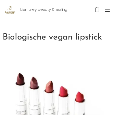
Liambrey beauty &healing
Biologische vegan lipstick