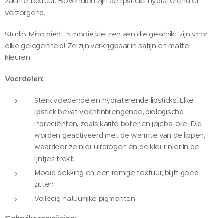
zachte textuur. Bovendien zijn de lipsticks hydraterend en
verzorgend.
Studio Mino biedt 5 mooie kleuren aan die geschikt zijn voor
elke gelegenheid! Ze zijn verkrijgbaar in satijn en matte
kleuren.
Voordelen:
Sterk voedende en hydraterende lipsticks. Elke
lipstick bevat vochtinbrengende, biologische
ingrediënten, zoals karité boter en jojoba-olie. Die
worden geactiveerd met de warmte van de lippen,
waardoor ze niet uitdrogen en de kleur niet in de
lijntjes trekt.
Mooie dekking en een romige textuur, blijft goed
zitten
Volledig natuurlijke pigmenten
Gebruiksaanwijzing: