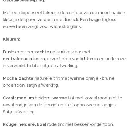
Met een lippenseel teken je de contour van de mond, nadien
kleur je de lippen verder in met lipstick. Een laagje lipgloss
eroverheen zorgt voor wat extra glans.
Kleuren:
Dust:
een zeer
zachte
natuurlijke kleur met
neutrale
ondertonen, er zijn tinten van lichtbruin en nude roze
in verwerkt. Lichte satijnen afwerking.
Mocha
:
zachte
naturelle tint met
warme
oranje - bruine
ondertoon, satijn afwerking.
Coral
:
medium
heldere,
warme
tint met koraal rood, niet te
opvallend, je kan de kleurintensiteit opbouwen in laagjes.
Satijn afwerking.
Rouge
:
heldere, koel
rode tint met bessen-ondertoon.