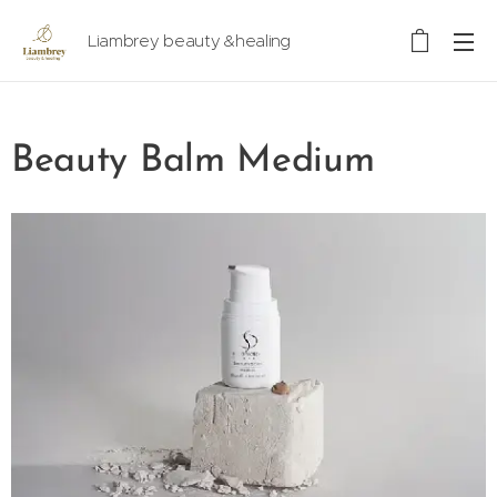
Liambrey beauty &healing
Beauty Balm Medium