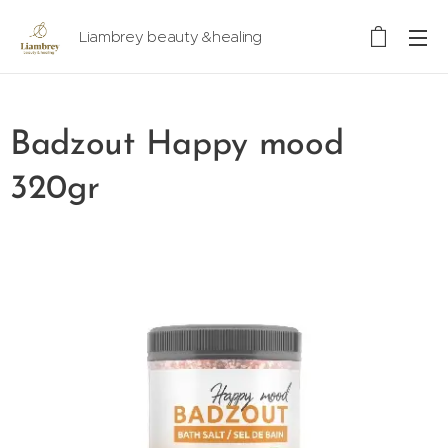
Liambrey beauty &healing
Badzout Happy mood
320gr