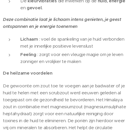
De
kleurvibraties
die inwerken op de
huid, energie
en
gevoel.
Deze combinatie laat je lichaam intens genieten, je geest
ontspannen en je energie toenemen
Lichaam
: voel de spankeling van je huid verbonden
met je innerlijke positieve levenslust
Feeling
: zorgt voor een vleugje magie om je leven
zonniger en vrolijker te maken
De heilzame voordelen
De gewoonte om zout toe te voegen aan je badwater of je
huid te helen met een scrubzout werd eeuwen geleden al
toegepast om de gezondheid te bevorderen. Het Himalaya
zout in combinatie met magnesiumzout (magnesiumsulphate
heptahydraat) zorgt voor een natuurlijke reiniging door
toxines in de huid te elimineren. De poriën zijn hierdoor weer
vrij om mineralen te absorberen. Het helpt de circulatie