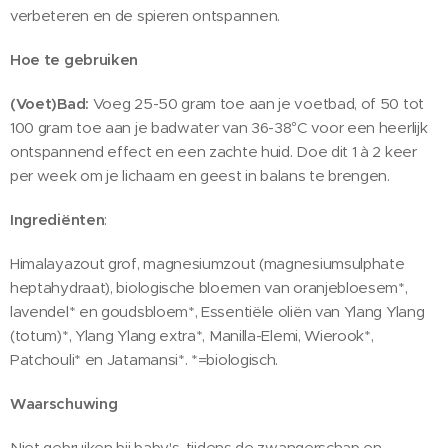
verbeteren en de spieren ontspannen.
Hoe te gebruiken
(Voet)Bad:
Voeg 25-50 gram toe aan je voetbad, of 50 tot
100 gram toe aan je badwater van 36-38°C voor een heerlijk
ontspannend effect en een zachte huid. Doe dit 1 à 2 keer
per week om je lichaam en geest in balans te brengen.
Ingrediënten
:
Himalayazout grof, magnesiumzout (magnesiumsulphate
heptahydraat), biologische bloemen van oranjebloesem*,
lavendel* en goudsbloem*, Essentiële oliën van Ylang Ylang
(totum)*, Ylang Ylang extra*, Manilla-Elemi, Wierook*,
Patchouli* en Jatamansi*. *=biologisch.
Waarschuwing
Niet gebruiken bij baby's, tijdens de zwangerschap en