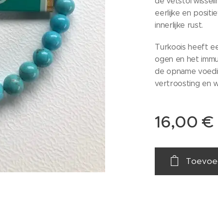
de vetstofwisseli
eerlijke en posit
innerlijke rust.
Turkoois heeft e
ogen en het immu
de opname voedin
vertroosting en we
16,00
€
Toevoe