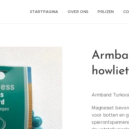
STARTPAGINA
OVER ONS
PRIJZEN
CO
Armban
howliet
Armband Turkooi
Magnesiet bevor
voor botten en g
spierontspannend