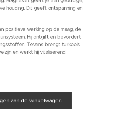
ng. Magnesiet geeft je een geduldige,
ieve houding. Dit geeft ontspanning en
en positieve werking op de maag, de
unsysteem. Hij ontgift en bevordert
gsstoffen. Tevens brengt turkoois
lzijn en werkt hij vitaliserend.
gen aan de winkelwagen