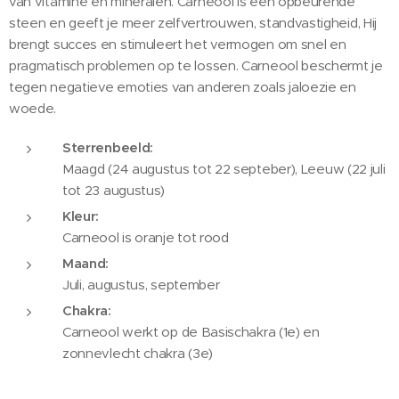
van vitamine en mineralen. Carneool is een opbeurende
steen en geeft je meer zelfvertrouwen, standvastigheid, Hij
brengt succes en stimuleert het vermogen om snel en
pragmatisch problemen op te lossen. Carneool beschermt je
tegen negatieve emoties van anderen zoals jaloezie en
woede.
Sterrenbeeld:
Maagd (24 augustus tot 22 septeber), Leeuw (22 juli
tot 23 augustus)
Kleur:
Carneool is oranje tot rood
Maand:
Juli, augustus, september
Chakra:
Carneool werkt op de Basischakra (1e) en
zonnevlecht chakra (3e)