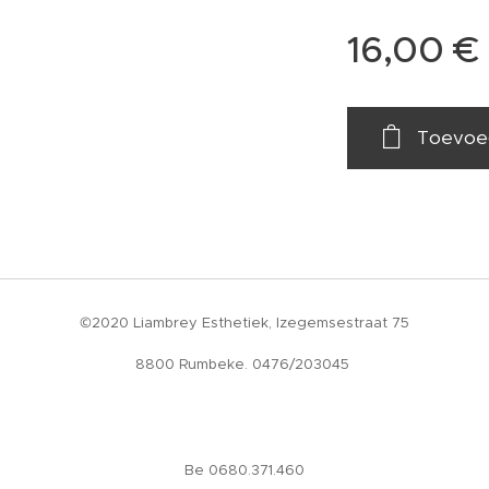
16,00
€
Toevoe
©2020 Liambrey Esthetiek, Izegemsestraat 75
8800 Rumbeke. 0476/203045
Be 0680.371.460