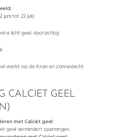
eeld:
 juni tot 22 juli)
el is licht geel, doorzichtig
li
eel werkt op de Kruin en zonnevlecht
G CALCIET GEEL
N)
eren met Calciet geel:
iet geel vermindert spanningen.
evorderen met Calciet geel: