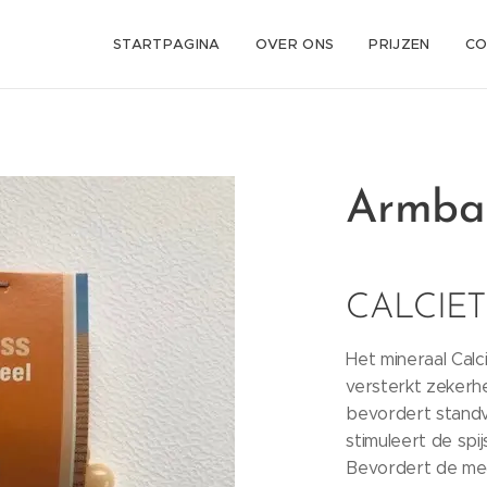
STARTPAGINA
OVER ONS
PRIJZEN
CO
Armban
CALCIE
Het mineraal Calc
versterkt zekerh
bevordert standva
stimuleert de spij
Bevordert de med