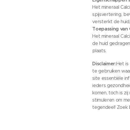
Het mineraal Calci
spijsvertering, 
versterkt de huid
Toepassing van C
Het mineraal Calc
de huid gedragen
plaats.
Disclaimer:
Het is 
te gebruiken waa
site essentiële i
ieders gezondhe
komen, toch is zi
stimuleren om med
tegendeel! Zoek bi