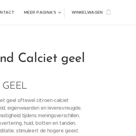
NTACT
MEER PAGINA'S
WINKELWAGEN
d Calciet geel
T GEEL
iet geel oftewel citroen-calciet
eid, eigenwaarden en levensvreugde,
stigheid tijdens meningsverschillen,
svertering, huid, botten en tanden.
itatie, stimuleert de hogere geest.