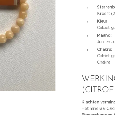
Sterrenb
Kreeft (22
Kleur:
Calciet ge
Maand:
Juni en Ju
Chakra:
Calciet g
Chakra
WERKIN
(CITROE
Klachten vermind
Het mineraal Calc
Eigenschappen b