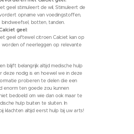
et geel stimuleert de wil, Stimuleert de
bevordert opname van voedingstoffen,
, bindweefsel, botten, tanden.
alciet geel:
iet geel oftewel citroen Calciet kan op
 worden of neerleggen op relevante
en blijft belangrijk altijd medische hulp
r deze nodig is en hoewel we in deze
nformatie proberen te delen die een
id enorm ten goede zou kunnen
j niet bedoeld om wie dan ook maar te
ische hulp buiten te sluiten. In
j klachten altijd eerst hulp bij uw arts!